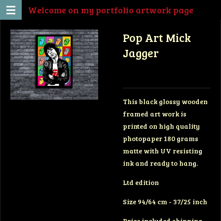
Welcome on my portfolio artwork page
Ga
direct
Pop Art Mick
naar
de
Jagger
hoofdinhoud
This black glossy wooden
framed art work is
printed on high quality
photopaper 180 grams
matte with UV resisting
ink and ready to hang.
Ltd edition
Size 94/64 cm - 37/25 inch
Price included shipping