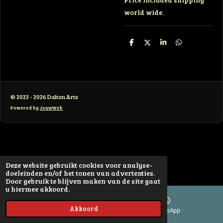
world wide.
D
D
S
D
e
e
h
e
l
e
a
l
e
l
r
e
n
e
n
© 2022 - 2026 Dalton Arts
Powered by
JouwWeb
Deze website gebruikt cookies voor analyse-
doeleinden en/of het tonen van advertenties.
Door gebruik te blijven maken van de site gaat
u hiermee akkoord.
Akkoord
E-mailadres
WhatsApp